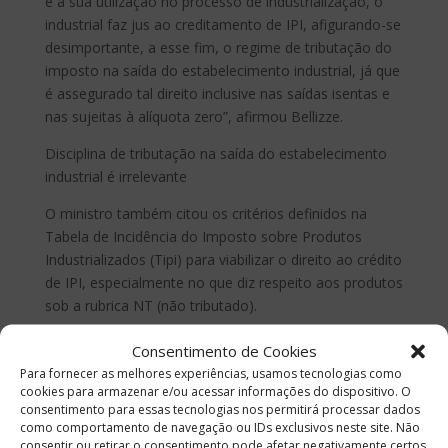
e a sua utilização no processo de industrialização, o
industrial faz jus ao creditamento de IPI, afigurando-se
desimportante, a esse fim, o regime de tributação do
imposto na saída do estabelecimento industrial, já que
é assegurado tal direito inclusive nas saídas isentas e
nas sujeitas à alíquota zero”, afirmou Bellizze.
Disciplina de tributação na saída do estabelecimento
industrial é irrelevante
O ministro também citou os critérios definidos na
Tabela de Incidência do Imposto sobre Produtos
Industrializados (Tipi) para viabilizar o direito ao crédito
de IPI, especialmente no que diz respeito aos produtos
sob a rubrica NT (não tributado).
Nessa categoria, prosseguiu, estão produtos excluídos
Consentimento de Cookies
do campo de incidência do IPI, já que não são
Para fornecer as melhores experiências, usamos tecnologias como
resultantes de nenhum processo de industrialização; e
cookies para armazenar e/ou acessar informações do dispositivo. O
consentimento para essas tecnologias nos permitirá processar dados
outros que, apesar de derivados do processo de
como comportamento de navegação ou IDs exclusivos neste site. Não
industrialização, por determinação constitucional, são
consentir ou retirar o consentimento pode afetar negativamente certos